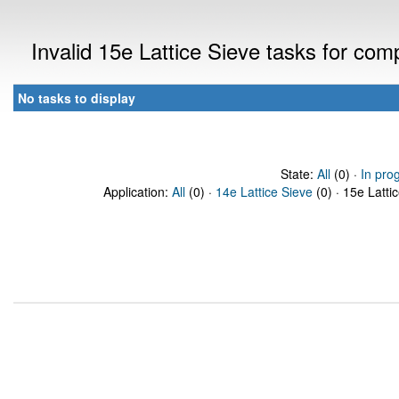
Invalid 15e Lattice Sieve tasks for co
No tasks to display
State:
All
(0) ·
In pro
Application:
All
(0) ·
14e Lattice Sieve
(0) · 15e Latti