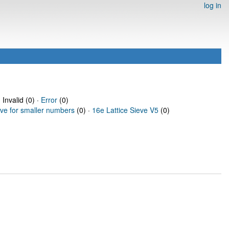
log in
 Invalid (0) ·
Error
(0)
eve for smaller numbers
(0) ·
16e Lattice Sieve V5
(0)