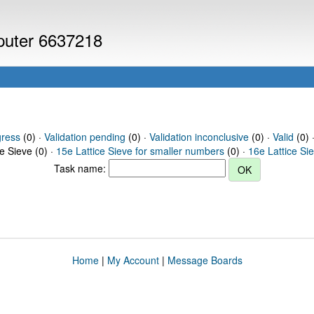
mputer 6637218
gress
(0) ·
Validation pending
(0) ·
Validation inconclusive
(0) ·
Valid
(0) ·
ce Sieve (0) ·
15e Lattice Sieve for smaller numbers
(0) ·
16e Lattice Si
Task name:
Home
|
My Account
|
Message Boards