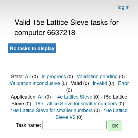
log in
Valid 15e Lattice Sieve tasks for
computer 6637218
No tasks to display
State:
All
(0) ·
In progress
(0) ·
Validation pending
(0) ·
Validation inconclusive
(0) · Valid (0) ·
Invalid
(0) ·
Error
(0)
Application:
All
(0) ·
14e Lattice Sieve
(0) · 15e Lattice
Sieve (0) ·
15e Lattice Sieve for smaller numbers
(0) ·
16e Lattice Sieve for smaller numbers
(0) ·
16e Lattice
Sieve V5
(0)
Task name: