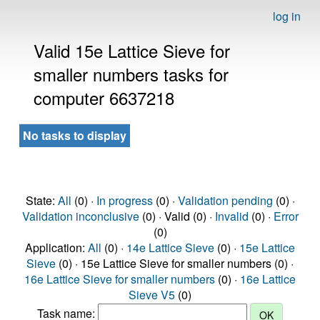
log in
Valid 15e Lattice Sieve for
smaller numbers tasks for
computer 6637218
No tasks to display
State:
All
(0) ·
In progress
(0) ·
Validation pending
(0) ·
Validation inconclusive
(0) · Valid (0) ·
Invalid
(0) ·
Error
(0)
Application:
All
(0) ·
14e Lattice Sieve
(0) ·
15e Lattice
Sieve
(0) · 15e Lattice Sieve for smaller numbers (0) ·
16e Lattice Sieve for smaller numbers
(0) ·
16e Lattice
Sieve V5
(0)
Task name: