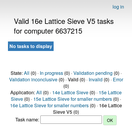
log in
Valid 16e Lattice Sieve V5 tasks
for computer 6637215
No tasks to display
State:
All
(0) ·
In progress
(0) ·
Validation pending
(0) ·
Validation inconclusive
(0) · Valid (0) ·
Invalid
(0) ·
Error
(0)
Application:
All
(0) ·
14e Lattice Sieve
(0) ·
15e Lattice
Sieve
(0) ·
15e Lattice Sieve for smaller numbers
(0) ·
16e Lattice Sieve for smaller numbers
(0) · 16e Lattice
Sieve V5 (0)
Task name: