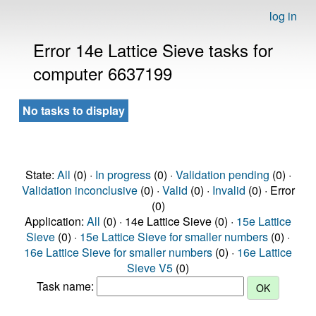
log in
Error 14e Lattice Sieve tasks for
computer 6637199
No tasks to display
State:
All
(0) ·
In progress
(0) ·
Validation pending
(0) ·
Validation inconclusive
(0) ·
Valid
(0) ·
Invalid
(0) · Error
(0)
Application:
All
(0) · 14e Lattice Sieve (0) ·
15e Lattice
Sieve
(0) ·
15e Lattice Sieve for smaller numbers
(0) ·
16e Lattice Sieve for smaller numbers
(0) ·
16e Lattice
Sieve V5
(0)
Task name: