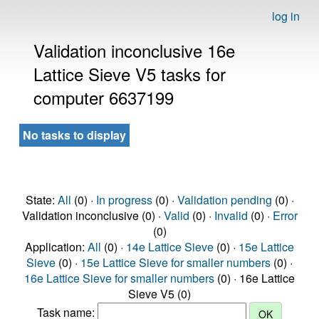
log in
Validation inconclusive 16e
Lattice Sieve V5 tasks for
computer 6637199
No tasks to display
State:
All
(0) ·
In progress
(0) ·
Validation pending
(0) ·
Validation inconclusive (0) ·
Valid
(0) ·
Invalid
(0) ·
Error
(0)
Application:
All
(0) ·
14e Lattice Sieve
(0) ·
15e Lattice
Sieve
(0) ·
15e Lattice Sieve for smaller numbers
(0) ·
16e Lattice Sieve for smaller numbers
(0) · 16e Lattice
Sieve V5 (0)
Task name: