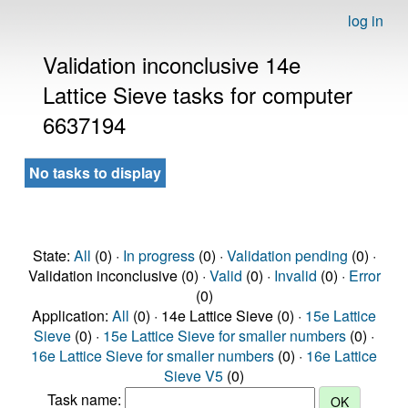
log in
Validation inconclusive 14e
Lattice Sieve tasks for computer
6637194
No tasks to display
State:
All
(0) ·
In progress
(0) ·
Validation pending
(0) ·
Validation inconclusive (0) ·
Valid
(0) ·
Invalid
(0) ·
Error
(0)
Application:
All
(0) · 14e Lattice Sieve (0) ·
15e Lattice
Sieve
(0) ·
15e Lattice Sieve for smaller numbers
(0) ·
16e Lattice Sieve for smaller numbers
(0) ·
16e Lattice
Sieve V5
(0)
Task name: