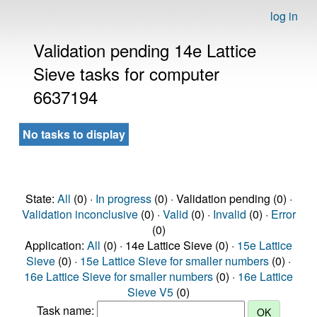
log in
Validation pending 14e Lattice
Sieve tasks for computer
6637194
No tasks to display
State:
All
(0) ·
In progress
(0) · Validation pending (0) ·
Validation inconclusive
(0) ·
Valid
(0) ·
Invalid
(0) ·
Error
(0)
Application:
All
(0) · 14e Lattice Sieve (0) ·
15e Lattice
Sieve
(0) ·
15e Lattice Sieve for smaller numbers
(0) ·
16e Lattice Sieve for smaller numbers
(0) ·
16e Lattice
Sieve V5
(0)
Task name: