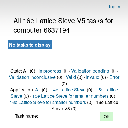
log in
All 16e Lattice Sieve V5 tasks for
computer 6637194
No tasks to display
State: All (0) ·
In progress
(0) ·
Validation pending
(0) ·
Validation inconclusive
(0) ·
Valid
(0) ·
Invalid
(0) ·
Error
(0)
Application:
All
(0) ·
14e Lattice Sieve
(0) ·
15e Lattice
Sieve
(0) ·
15e Lattice Sieve for smaller numbers
(0) ·
16e Lattice Sieve for smaller numbers
(0) · 16e Lattice
Sieve V5 (0)
Task name: