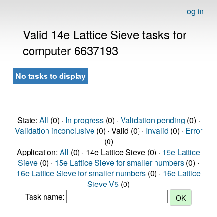
log in
Valid 14e Lattice Sieve tasks for
computer 6637193
No tasks to display
State:
All
(0) ·
In progress
(0) ·
Validation pending
(0) ·
Validation inconclusive
(0) · Valid (0) ·
Invalid
(0) ·
Error
(0)
Application:
All
(0) · 14e Lattice Sieve (0) ·
15e Lattice
Sieve
(0) ·
15e Lattice Sieve for smaller numbers
(0) ·
16e Lattice Sieve for smaller numbers
(0) ·
16e Lattice
Sieve V5
(0)
Task name: