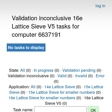
log in
Validation inconclusive 16e
Lattice Sieve V5 tasks for
computer 6637191
No tasks to display
State:
All
(0) ·
In progress
(0) ·
Validation pending
(0) ·
Validation inconclusive (0) ·
Valid
(0) ·
Invalid
(0) ·
Error
(0)
Application:
All
(0) ·
14e Lattice Sieve
(0) ·
15e Lattice
Sieve
(0) ·
15e Lattice Sieve for smaller numbers
(0) ·
16e Lattice Sieve for smaller numbers
(0) · 16e Lattice
Sieve V5 (0)
Task name: