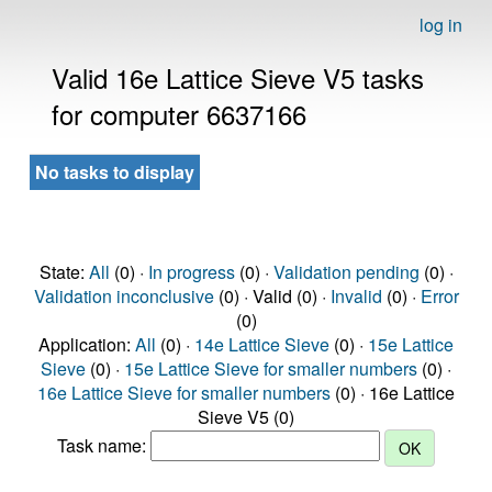
log in
Valid 16e Lattice Sieve V5 tasks
for computer 6637166
No tasks to display
State:
All
(0) ·
In progress
(0) ·
Validation pending
(0) ·
Validation inconclusive
(0) · Valid (0) ·
Invalid
(0) ·
Error
(0)
Application:
All
(0) ·
14e Lattice Sieve
(0) ·
15e Lattice
Sieve
(0) ·
15e Lattice Sieve for smaller numbers
(0) ·
16e Lattice Sieve for smaller numbers
(0) · 16e Lattice
Sieve V5 (0)
Task name: