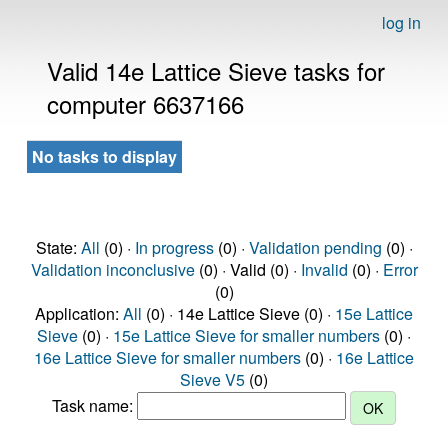
log in
Valid 14e Lattice Sieve tasks for
computer 6637166
No tasks to display
State:
All
(0) ·
In progress
(0) ·
Validation pending
(0) ·
Validation inconclusive
(0) · Valid (0) ·
Invalid
(0) ·
Error
(0)
Application:
All
(0) · 14e Lattice Sieve (0) ·
15e Lattice
Sieve
(0) ·
15e Lattice Sieve for smaller numbers
(0) ·
16e Lattice Sieve for smaller numbers
(0) ·
16e Lattice
Sieve V5
(0)
Task name: