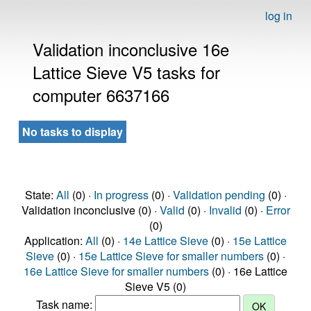
log in
Validation inconclusive 16e
Lattice Sieve V5 tasks for
computer 6637166
No tasks to display
State:
All
(0) ·
In progress
(0) ·
Validation pending
(0) ·
Validation inconclusive (0) ·
Valid
(0) ·
Invalid
(0) ·
Error
(0)
Application:
All
(0) ·
14e Lattice Sieve
(0) ·
15e Lattice
Sieve
(0) ·
15e Lattice Sieve for smaller numbers
(0) ·
16e Lattice Sieve for smaller numbers
(0) · 16e Lattice
Sieve V5 (0)
Task name: