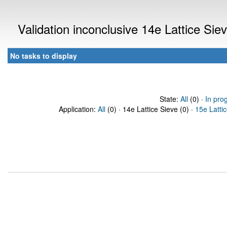
Validation inconclusive 14e Lattice Si
No tasks to display
State:
All
(0) ·
In pro
Application:
All
(0) · 14e Lattice Sieve (0) ·
15e Latti