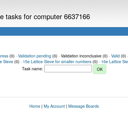
eve tasks for computer 6637166
gress
(0) ·
Validation pending
(0) · Validation inconclusive (0) ·
Valid
(0) 
ce Sieve
(0) ·
15e Lattice Sieve for smaller numbers
(0) ·
16e Lattice Si
Task name:
Home
|
My Account
|
Message Boards