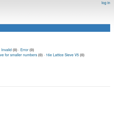
log in
·
Invalid
(0) ·
Error
(0)
eve for smaller numbers
(0) ·
16e Lattice Sieve V5
(0)