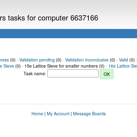
ers tasks for computer 6637166
gress
(0) ·
Validation pending
(0) ·
Validation inconclusive
(0) ·
Valid
(0) 
ce Sieve
(0) · 15e Lattice Sieve for smaller numbers (0) ·
16e Lattice Si
Task name:
Home
|
My Account
|
Message Boards