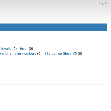
log in
·
Invalid
(0) ·
Error
(0)
eve for smaller numbers
(0) ·
16e Lattice Sieve V5
(0)