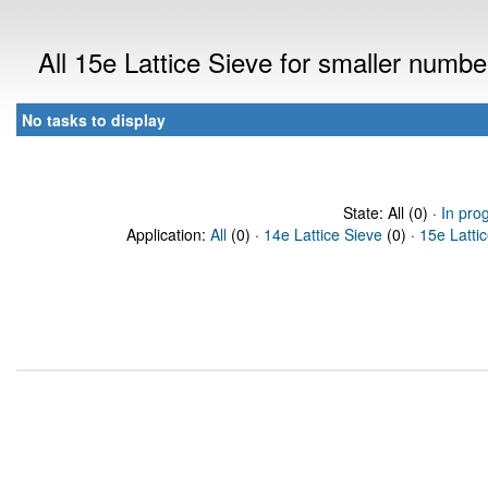
All 15e Lattice Sieve for smaller numb
No tasks to display
State: All (0) ·
In pro
Application:
All
(0) ·
14e Lattice Sieve
(0) ·
15e Latti