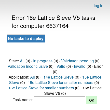
log in
Error 16e Lattice Sieve V5 tasks
for computer 6637164
No tasks to display
State:
All
(0) ·
In progress
(0) ·
Validation pending
(0) ·
Validation inconclusive
(0) ·
Valid
(0) ·
Invalid
(0) · Error
(0)
Application:
All
(0) ·
14e Lattice Sieve
(0) ·
15e Lattice
Sieve
(0) ·
15e Lattice Sieve for smaller numbers
(0) ·
16e Lattice Sieve for smaller numbers
(0) · 16e Lattice
Sieve V5 (0)
Task name: