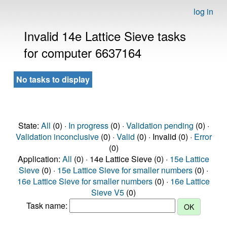
log in
Invalid 14e Lattice Sieve tasks
for computer 6637164
No tasks to display
State:
All
(0) ·
In progress
(0) ·
Validation pending
(0) ·
Validation inconclusive
(0) ·
Valid
(0) · Invalid (0) ·
Error
(0)
Application:
All
(0) · 14e Lattice Sieve (0) ·
15e Lattice
Sieve
(0) ·
15e Lattice Sieve for smaller numbers
(0) ·
16e Lattice Sieve for smaller numbers
(0) ·
16e Lattice
Sieve V5
(0)
Task name: