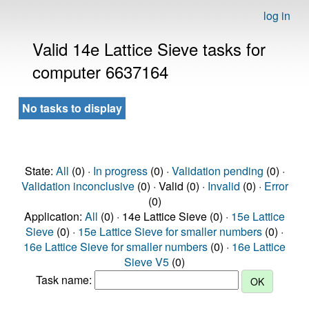
log in
Valid 14e Lattice Sieve tasks for
computer 6637164
No tasks to display
State:
All
(0) ·
In progress
(0) ·
Validation pending
(0) ·
Validation inconclusive
(0) · Valid (0) ·
Invalid
(0) ·
Error
(0)
Application:
All
(0) · 14e Lattice Sieve (0) ·
15e Lattice
Sieve
(0) ·
15e Lattice Sieve for smaller numbers
(0) ·
16e Lattice Sieve for smaller numbers
(0) ·
16e Lattice
Sieve V5
(0)
Task name: