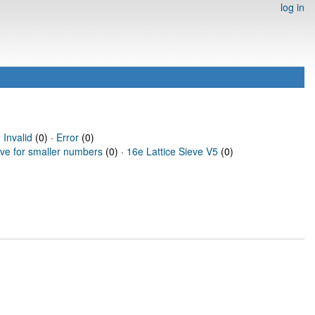
log in
·
Invalid
(0) ·
Error
(0)
eve for smaller numbers
(0) ·
16e Lattice Sieve V5
(0)