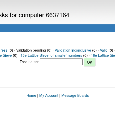
asks for computer 6637164
gress
(0) · Validation pending (0) ·
Validation inconclusive
(0) ·
Valid
(0) 
ce Sieve
(0) ·
15e Lattice Sieve for smaller numbers
(0) ·
16e Lattice Si
Task name:
Home
|
My Account
|
Message Boards