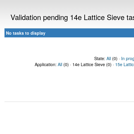
Validation pending 14e Lattice Sieve t
No tasks to display
State:
All
(0) ·
In pro
Application:
All
(0) · 14e Lattice Sieve (0) ·
15e Latti