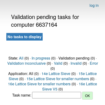
log in
Validation pending tasks for
computer 6637164
No tasks to display
State:
All
(0) ·
In progress
(0) · Validation pending (0) ·
Validation inconclusive
(0) ·
Valid
(0) ·
Invalid
(0) ·
Error
(0)
Application: All (0) ·
14e Lattice Sieve
(0) ·
15e Lattice
Sieve
(0) ·
15e Lattice Sieve for smaller numbers
(0) ·
16e Lattice Sieve for smaller numbers
(0) ·
16e Lattice
Sieve V5
(0)
Task name: