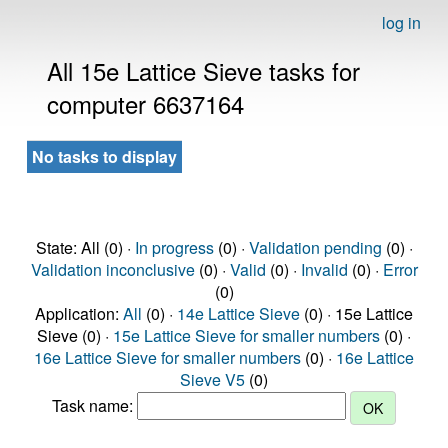
log in
All 15e Lattice Sieve tasks for
computer 6637164
No tasks to display
State: All (0) ·
In progress
(0) ·
Validation pending
(0) ·
Validation inconclusive
(0) ·
Valid
(0) ·
Invalid
(0) ·
Error
(0)
Application:
All
(0) ·
14e Lattice Sieve
(0) · 15e Lattice
Sieve (0) ·
15e Lattice Sieve for smaller numbers
(0) ·
16e Lattice Sieve for smaller numbers
(0) ·
16e Lattice
Sieve V5
(0)
Task name: