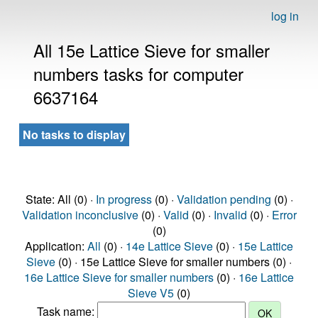
log in
All 15e Lattice Sieve for smaller
numbers tasks for computer
6637164
No tasks to display
State: All (0) ·
In progress
(0) ·
Validation pending
(0) ·
Validation inconclusive
(0) ·
Valid
(0) ·
Invalid
(0) ·
Error
(0)
Application:
All
(0) ·
14e Lattice Sieve
(0) ·
15e Lattice
Sieve
(0) · 15e Lattice Sieve for smaller numbers (0) ·
16e Lattice Sieve for smaller numbers
(0) ·
16e Lattice
Sieve V5
(0)
Task name: