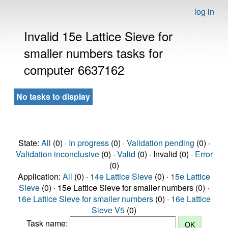
log in
Invalid 15e Lattice Sieve for
smaller numbers tasks for
computer 6637162
No tasks to display
State:
All
(0) ·
In progress
(0) ·
Validation pending
(0) ·
Validation inconclusive
(0) ·
Valid
(0) · Invalid (0) ·
Error
(0)
Application:
All
(0) ·
14e Lattice Sieve
(0) ·
15e Lattice
Sieve
(0) · 15e Lattice Sieve for smaller numbers (0) ·
16e Lattice Sieve for smaller numbers
(0) ·
16e Lattice
Sieve V5
(0)
Task name: