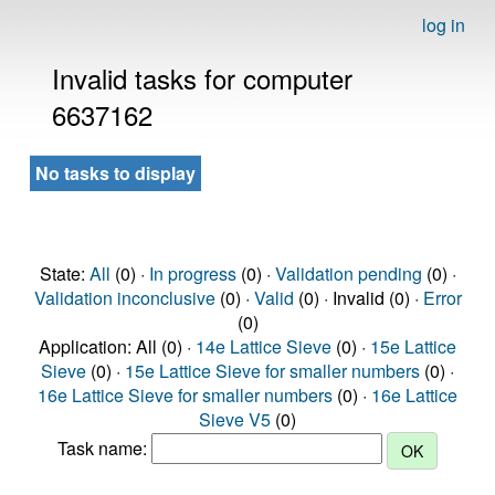
log in
Invalid tasks for computer
6637162
No tasks to display
State:
All
(0) ·
In progress
(0) ·
Validation pending
(0) ·
Validation inconclusive
(0) ·
Valid
(0) · Invalid (0) ·
Error
(0)
Application: All (0) ·
14e Lattice Sieve
(0) ·
15e Lattice
Sieve
(0) ·
15e Lattice Sieve for smaller numbers
(0) ·
16e Lattice Sieve for smaller numbers
(0) ·
16e Lattice
Sieve V5
(0)
Task name: