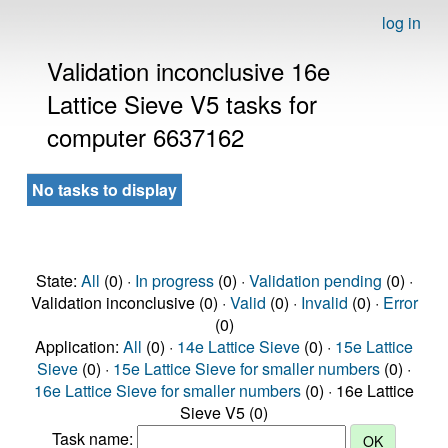
log in
Validation inconclusive 16e
Lattice Sieve V5 tasks for
computer 6637162
No tasks to display
State:
All
(0) ·
In progress
(0) ·
Validation pending
(0) ·
Validation inconclusive (0) ·
Valid
(0) ·
Invalid
(0) ·
Error
(0)
Application:
All
(0) ·
14e Lattice Sieve
(0) ·
15e Lattice
Sieve
(0) ·
15e Lattice Sieve for smaller numbers
(0) ·
16e Lattice Sieve for smaller numbers
(0) · 16e Lattice
Sieve V5 (0)
Task name: