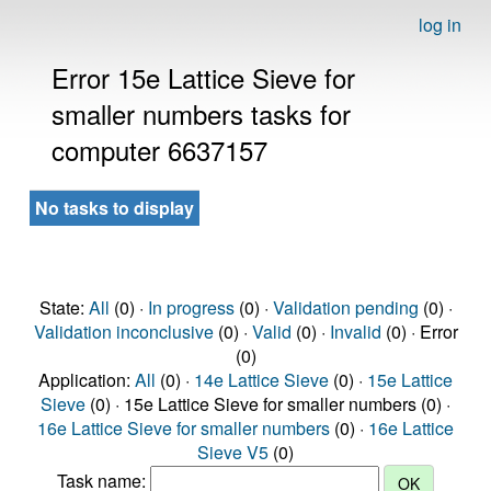
log in
Error 15e Lattice Sieve for
smaller numbers tasks for
computer 6637157
No tasks to display
State:
All
(0) ·
In progress
(0) ·
Validation pending
(0) ·
Validation inconclusive
(0) ·
Valid
(0) ·
Invalid
(0) · Error
(0)
Application:
All
(0) ·
14e Lattice Sieve
(0) ·
15e Lattice
Sieve
(0) · 15e Lattice Sieve for smaller numbers (0) ·
16e Lattice Sieve for smaller numbers
(0) ·
16e Lattice
Sieve V5
(0)
Task name: