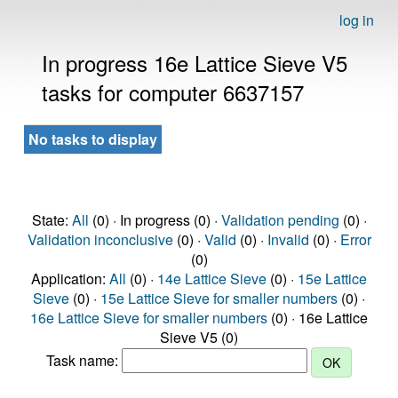
log in
In progress 16e Lattice Sieve V5
tasks for computer 6637157
No tasks to display
State:
All
(0) · In progress (0) ·
Validation pending
(0) ·
Validation inconclusive
(0) ·
Valid
(0) ·
Invalid
(0) ·
Error
(0)
Application:
All
(0) ·
14e Lattice Sieve
(0) ·
15e Lattice
Sieve
(0) ·
15e Lattice Sieve for smaller numbers
(0) ·
16e Lattice Sieve for smaller numbers
(0) · 16e Lattice
Sieve V5 (0)
Task name: