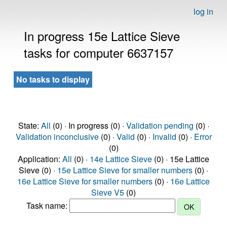
log in
In progress 15e Lattice Sieve
tasks for computer 6637157
No tasks to display
State:
All
(0) · In progress (0) ·
Validation pending
(0) ·
Validation inconclusive
(0) ·
Valid
(0) ·
Invalid
(0) ·
Error
(0)
Application:
All
(0) ·
14e Lattice Sieve
(0) · 15e Lattice
Sieve (0) ·
15e Lattice Sieve for smaller numbers
(0) ·
16e Lattice Sieve for smaller numbers
(0) ·
16e Lattice
Sieve V5
(0)
Task name: