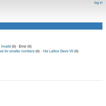
log in
·
Invalid
(0) · Error (0)
eve for smaller numbers
(0) ·
16e Lattice Sieve V5
(0)