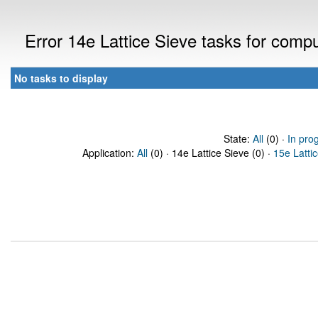
Error 14e Lattice Sieve tasks for com
No tasks to display
State:
All
(0) ·
In pro
Application:
All
(0) · 14e Lattice Sieve (0) ·
15e Latti