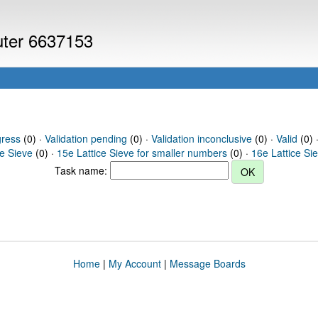
puter 6637153
gress
(0) ·
Validation pending
(0) ·
Validation inconclusive
(0) ·
Valid
(0) 
ce Sieve
(0) ·
15e Lattice Sieve for smaller numbers
(0) ·
16e Lattice Si
Task name:
Home
|
My Account
|
Message Boards