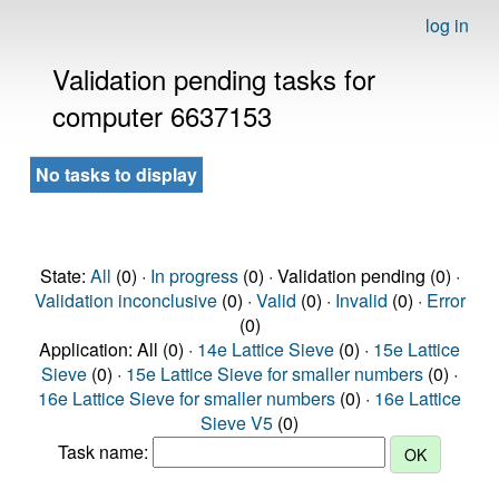
log in
Validation pending tasks for
computer 6637153
No tasks to display
State:
All
(0) ·
In progress
(0) · Validation pending (0) ·
Validation inconclusive
(0) ·
Valid
(0) ·
Invalid
(0) ·
Error
(0)
Application: All (0) ·
14e Lattice Sieve
(0) ·
15e Lattice
Sieve
(0) ·
15e Lattice Sieve for smaller numbers
(0) ·
16e Lattice Sieve for smaller numbers
(0) ·
16e Lattice
Sieve V5
(0)
Task name: