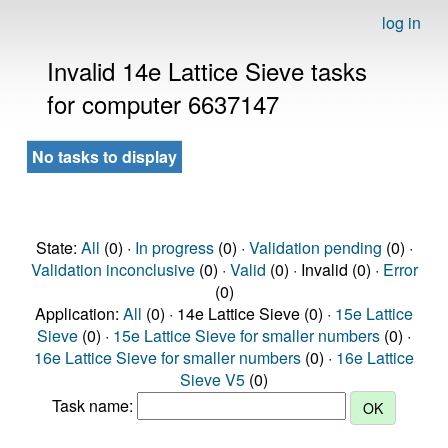
log in
Invalid 14e Lattice Sieve tasks
for computer 6637147
No tasks to display
State:
All
(0) ·
In progress
(0) ·
Validation pending
(0) ·
Validation inconclusive
(0) ·
Valid
(0) · Invalid (0) ·
Error
(0)
Application:
All
(0) · 14e Lattice Sieve (0) ·
15e Lattice
Sieve
(0) ·
15e Lattice Sieve for smaller numbers
(0) ·
16e Lattice Sieve for smaller numbers
(0) ·
16e Lattice
Sieve V5
(0)
Task name: