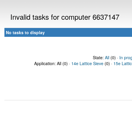
Invalid tasks for computer 6637147
No tasks to display
State:
All
(0) ·
In pro
Application: All (0) ·
14e Lattice Sieve
(0) ·
15e Latti