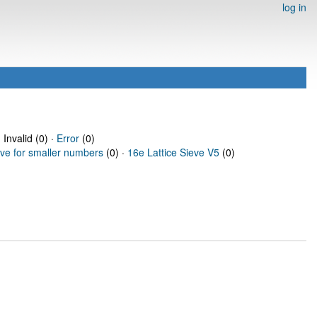
log in
 Invalid (0) ·
Error
(0)
eve for smaller numbers
(0) ·
16e Lattice Sieve V5
(0)