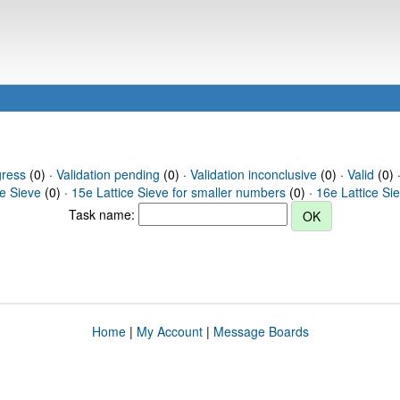
gress
(0) ·
Validation pending
(0) ·
Validation inconclusive
(0) ·
Valid
(0) ·
ce Sieve
(0) ·
15e Lattice Sieve for smaller numbers
(0) ·
16e Lattice Si
Task name:
Home
|
My Account
|
Message Boards