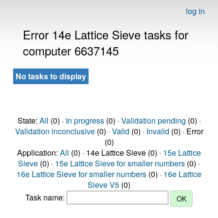
log in
Error 14e Lattice Sieve tasks for
computer 6637145
No tasks to display
State:
All
(0) ·
In progress
(0) ·
Validation pending
(0) ·
Validation inconclusive
(0) ·
Valid
(0) ·
Invalid
(0) · Error
(0)
Application:
All
(0) · 14e Lattice Sieve (0) ·
15e Lattice
Sieve
(0) ·
15e Lattice Sieve for smaller numbers
(0) ·
16e Lattice Sieve for smaller numbers
(0) ·
16e Lattice
Sieve V5
(0)
Task name: