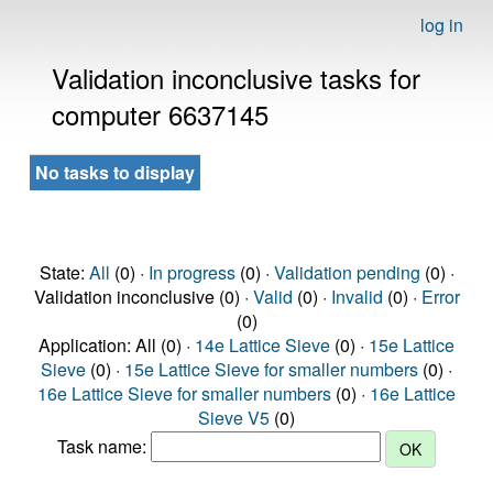
log in
Validation inconclusive tasks for
computer 6637145
No tasks to display
State:
All
(0) ·
In progress
(0) ·
Validation pending
(0) ·
Validation inconclusive (0) ·
Valid
(0) ·
Invalid
(0) ·
Error
(0)
Application: All (0) ·
14e Lattice Sieve
(0) ·
15e Lattice
Sieve
(0) ·
15e Lattice Sieve for smaller numbers
(0) ·
16e Lattice Sieve for smaller numbers
(0) ·
16e Lattice
Sieve V5
(0)
Task name: