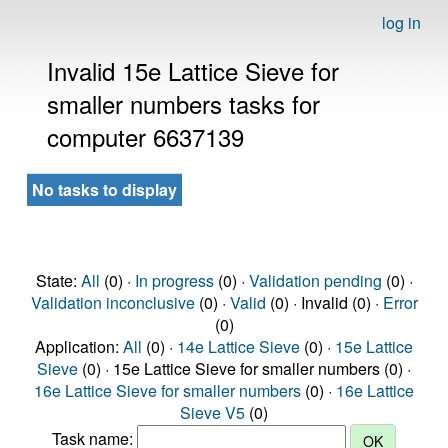
log in
Invalid 15e Lattice Sieve for
smaller numbers tasks for
computer 6637139
No tasks to display
State:
All
(0) ·
In progress
(0) ·
Validation pending
(0) ·
Validation inconclusive
(0) ·
Valid
(0) · Invalid (0) ·
Error
(0)
Application:
All
(0) ·
14e Lattice Sieve
(0) ·
15e Lattice
Sieve
(0) · 15e Lattice Sieve for smaller numbers (0) ·
16e Lattice Sieve for smaller numbers
(0) ·
16e Lattice
Sieve V5
(0)
Task name: