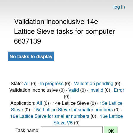
log in
Validation inconclusive 14e
Lattice Sieve tasks for computer
6637139
No tasks to display
State:
All
(0) ·
In progress
(0) ·
Validation pending
(0) ·
Validation inconclusive (0) ·
Valid
(0) ·
Invalid
(0) ·
Error
(0)
Application:
All
(0) · 14e Lattice Sieve (0) ·
15e Lattice
Sieve
(0) ·
15e Lattice Sieve for smaller numbers
(0) ·
16e Lattice Sieve for smaller numbers
(0) ·
16e Lattice
Sieve V5
(0)
Task name: