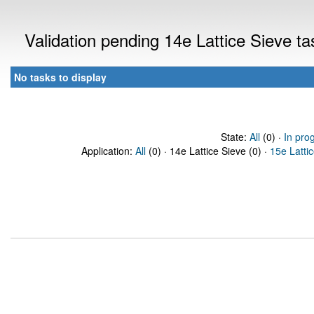
Validation pending 14e Lattice Sieve t
No tasks to display
State:
All
(0) ·
In pro
Application:
All
(0) · 14e Lattice Sieve (0) ·
15e Latti