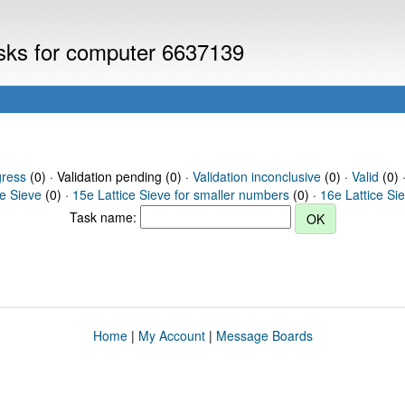
asks for computer 6637139
gress
(0) · Validation pending (0) ·
Validation inconclusive
(0) ·
Valid
(0) 
ce Sieve
(0) ·
15e Lattice Sieve for smaller numbers
(0) ·
16e Lattice Si
Task name:
Home
|
My Account
|
Message Boards