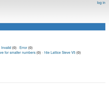
log in
·
Invalid
(0) ·
Error
(0)
eve for smaller numbers
(0) ·
16e Lattice Sieve V5
(0)