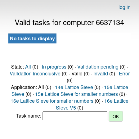
log in
Valid tasks for computer 6637134
No tasks to display
State:
All
(0) ·
In progress
(0) ·
Validation pending
(0) ·
Validation inconclusive
(0) · Valid (0) ·
Invalid
(0) ·
Error
(0)
Application: All (0) ·
14e Lattice Sieve
(0) ·
15e Lattice
Sieve
(0) ·
15e Lattice Sieve for smaller numbers
(0) ·
16e Lattice Sieve for smaller numbers
(0) ·
16e Lattice
Sieve V5
(0)
Task name: