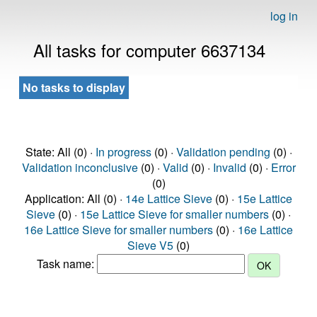
log in
All tasks for computer 6637134
No tasks to display
State: All (0) ·
In progress
(0) ·
Validation pending
(0) ·
Validation inconclusive
(0) ·
Valid
(0) ·
Invalid
(0) ·
Error
(0)
Application: All (0) ·
14e Lattice Sieve
(0) ·
15e Lattice
Sieve
(0) ·
15e Lattice Sieve for smaller numbers
(0) ·
16e Lattice Sieve for smaller numbers
(0) ·
16e Lattice
Sieve V5
(0)
Task name: