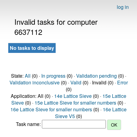
log in
Invalid tasks for computer
6637112
No tasks to display
State:
All
(0) ·
In progress
(0) ·
Validation pending
(0) ·
Validation inconclusive
(0) ·
Valid
(0) · Invalid (0) ·
Error
(0)
Application: All (0) ·
14e Lattice Sieve
(0) ·
15e Lattice
Sieve
(0) ·
15e Lattice Sieve for smaller numbers
(0) ·
16e Lattice Sieve for smaller numbers
(0) ·
16e Lattice
Sieve V5
(0)
Task name: