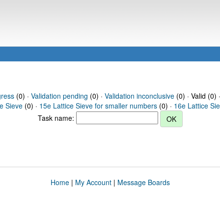
gress
(0) ·
Validation pending
(0) ·
Validation inconclusive
(0) · Valid (0) 
ce Sieve
(0) ·
15e Lattice Sieve for smaller numbers
(0) ·
16e Lattice Si
Task name:
Home
|
My Account
|
Message Boards