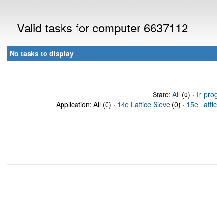
Valid tasks for computer 6637112
No tasks to display
State:
All
(0) ·
In pro
Application: All (0) ·
14e Lattice Sieve
(0) ·
15e Latti