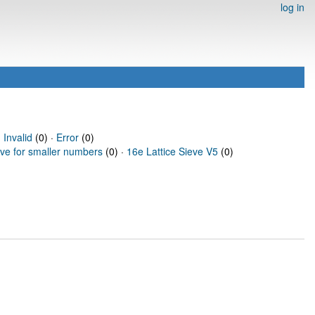
log in
·
Invalid
(0) ·
Error
(0)
eve for smaller numbers
(0) ·
16e Lattice Sieve V5
(0)