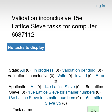
log in
Validation inconclusive 15e
Lattice Sieve tasks for computer
6637112
No tasks to display
State:
All
(0) ·
In progress
(0) ·
Validation pending
(0) ·
Validation inconclusive (0) ·
Valid
(0) ·
Invalid
(0) ·
Error
(0)
Application:
All
(0) ·
14e Lattice Sieve
(0) · 15e Lattice
Sieve (0) ·
15e Lattice Sieve for smaller numbers
(0) ·
16e Lattice Sieve for smaller numbers
(0) ·
16e Lattice
Sieve V5
(0)
Task name: