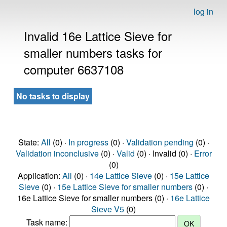
log in
Invalid 16e Lattice Sieve for
smaller numbers tasks for
computer 6637108
No tasks to display
State:
All
(0) ·
In progress
(0) ·
Validation pending
(0) ·
Validation inconclusive
(0) ·
Valid
(0) · Invalid (0) ·
Error
(0)
Application:
All
(0) ·
14e Lattice Sieve
(0) ·
15e Lattice
Sieve
(0) ·
15e Lattice Sieve for smaller numbers
(0) ·
16e Lattice Sieve for smaller numbers (0) ·
16e Lattice
Sieve V5
(0)
Task name: