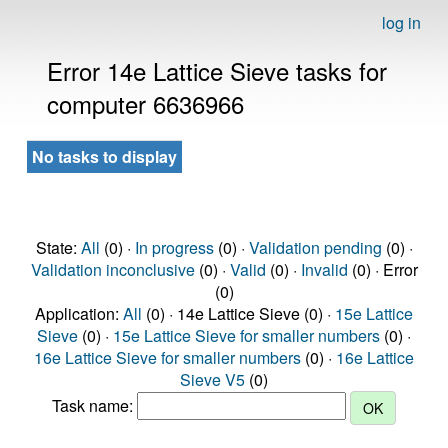
log in
Error 14e Lattice Sieve tasks for
computer 6636966
No tasks to display
State:
All
(0) ·
In progress
(0) ·
Validation pending
(0) ·
Validation inconclusive
(0) ·
Valid
(0) ·
Invalid
(0) · Error
(0)
Application:
All
(0) · 14e Lattice Sieve (0) ·
15e Lattice
Sieve
(0) ·
15e Lattice Sieve for smaller numbers
(0) ·
16e Lattice Sieve for smaller numbers
(0) ·
16e Lattice
Sieve V5
(0)
Task name: