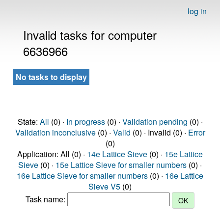
log in
Invalid tasks for computer
6636966
No tasks to display
State:
All
(0) ·
In progress
(0) ·
Validation pending
(0) ·
Validation inconclusive
(0) ·
Valid
(0) · Invalid (0) ·
Error
(0)
Application: All (0) ·
14e Lattice Sieve
(0) ·
15e Lattice
Sieve
(0) ·
15e Lattice Sieve for smaller numbers
(0) ·
16e Lattice Sieve for smaller numbers
(0) ·
16e Lattice
Sieve V5
(0)
Task name: