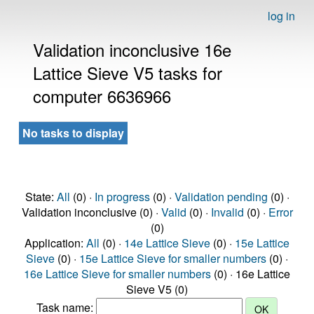
log in
Validation inconclusive 16e
Lattice Sieve V5 tasks for
computer 6636966
No tasks to display
State:
All
(0) ·
In progress
(0) ·
Validation pending
(0) ·
Validation inconclusive (0) ·
Valid
(0) ·
Invalid
(0) ·
Error
(0)
Application:
All
(0) ·
14e Lattice Sieve
(0) ·
15e Lattice
Sieve
(0) ·
15e Lattice Sieve for smaller numbers
(0) ·
16e Lattice Sieve for smaller numbers
(0) · 16e Lattice
Sieve V5 (0)
Task name: