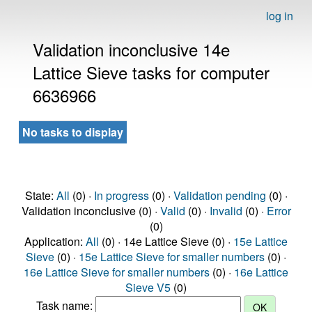
log in
Validation inconclusive 14e
Lattice Sieve tasks for computer
6636966
No tasks to display
State:
All
(0) ·
In progress
(0) ·
Validation pending
(0) ·
Validation inconclusive (0) ·
Valid
(0) ·
Invalid
(0) ·
Error
(0)
Application:
All
(0) · 14e Lattice Sieve (0) ·
15e Lattice
Sieve
(0) ·
15e Lattice Sieve for smaller numbers
(0) ·
16e Lattice Sieve for smaller numbers
(0) ·
16e Lattice
Sieve V5
(0)
Task name: