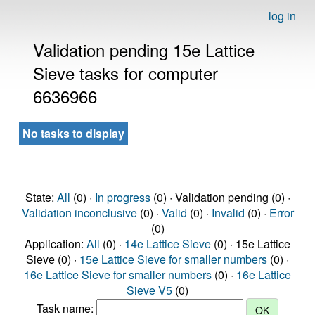
log in
Validation pending 15e Lattice
Sieve tasks for computer
6636966
No tasks to display
State:
All
(0) ·
In progress
(0) · Validation pending (0) ·
Validation inconclusive
(0) ·
Valid
(0) ·
Invalid
(0) ·
Error
(0)
Application:
All
(0) ·
14e Lattice Sieve
(0) · 15e Lattice
Sieve (0) ·
15e Lattice Sieve for smaller numbers
(0) ·
16e Lattice Sieve for smaller numbers
(0) ·
16e Lattice
Sieve V5
(0)
Task name: