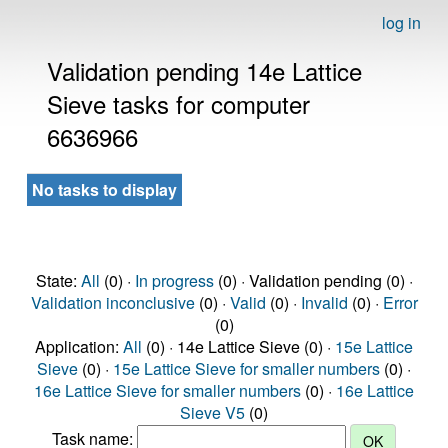
log in
Validation pending 14e Lattice
Sieve tasks for computer
6636966
No tasks to display
State:
All
(0) ·
In progress
(0) · Validation pending (0) ·
Validation inconclusive
(0) ·
Valid
(0) ·
Invalid
(0) ·
Error
(0)
Application:
All
(0) · 14e Lattice Sieve (0) ·
15e Lattice
Sieve
(0) ·
15e Lattice Sieve for smaller numbers
(0) ·
16e Lattice Sieve for smaller numbers
(0) ·
16e Lattice
Sieve V5
(0)
Task name: